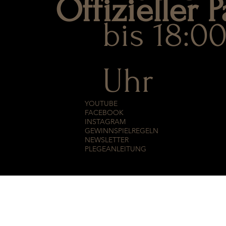
Offizieller P
bis 18:0
Uhr
YOUTUBE
FACEBOOK
INSTAGRAM
GEWINNSPIELREGELN
NEWSLETTER
PLEGEANLEITUNG