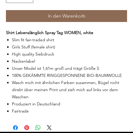
In den Warenkorb
Shirt Lebenslänglich Spray Tag WOMEN, white
Slim fit fair-traded shirt
Girls Stuff (female shirt)
High quality Siebdruck
Nackenlabel
info@lebenslaenglich-tattoo.deAng
Lebenslänglich Tattoo GmbH Bersonstraße 
Unser Model ist 1,61m groß und trägt Größe S
45141 Essen
100% GEKÄMMTE RINGGESPONNENE BIO-BAUMWOLLE
Wasch mich mit ähnlichen Farben zusammen, Bügel nicht
direkt über meinen Print und zieh mich auf links vor dem
Waschen
Produziert in Deutschland
Fairtrade